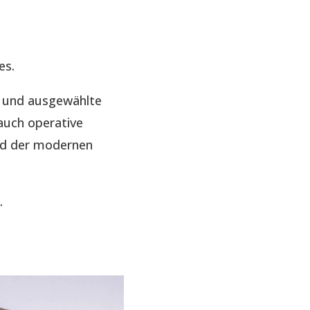
es.
e und ausgewählte
auch operative
nd der modernen
.