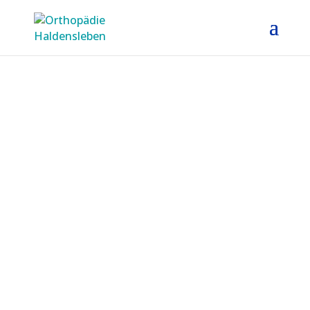
Orthopädische
Gemeinschafts­praxis
Dr. med. Gero Hoffmann und
Dr. med. Christoph Rimasch
KONTAKT