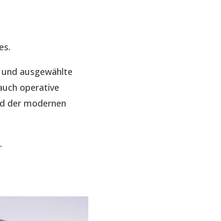
es.
e und ausgewählte
auch operative
nd der modernen
.