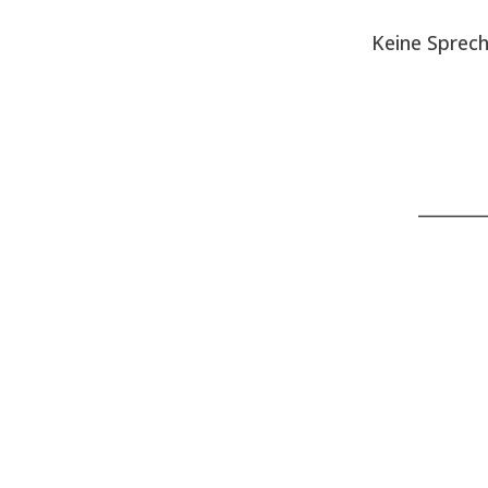
Keine Sprec
________