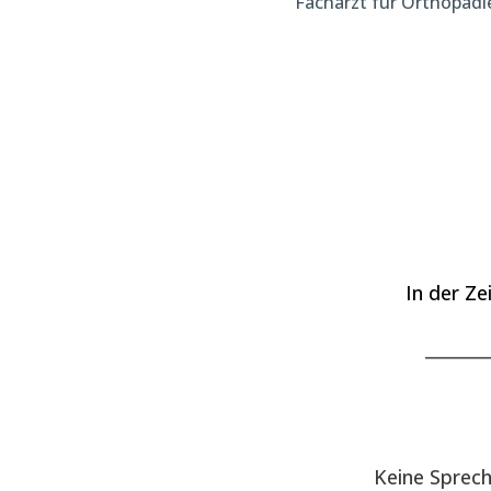
Facharzt für Orthopädi
In der Ze
_______
Keine Sprec