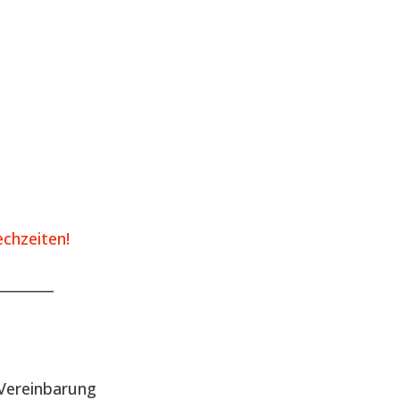
chzeiten!
________
Vereinbarung