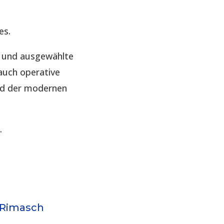
es.
e und ausgewählte
auch operative
nd der modernen
.
 Rimasch