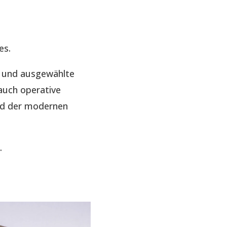
es.
e und ausgewählte
auch operative
nd der modernen
.