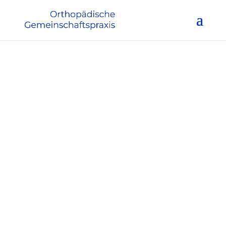
Orthopädische
Gemeinschafts­praxis
Dr. med. Gero Hoffmann und
Dr. med. Christoph Rimasch
KONTAKT