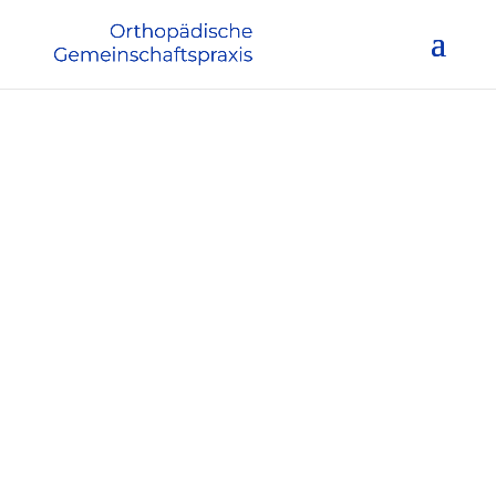
Orthopädische
Gemeinschafts­praxis
Dr. med. Gero Hoffmann und
Dr. med. Christoph Rimasch
KONTAKT