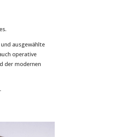
es.
e und ausgewählte
auch operative
nd der modernen
.