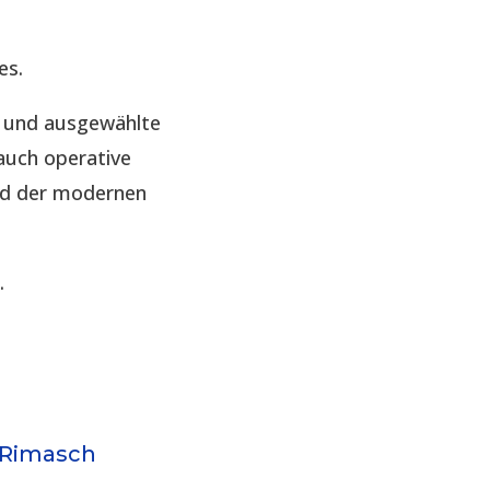
es.
e und ausgewählte
auch operative
nd der modernen
.
 Rimasch