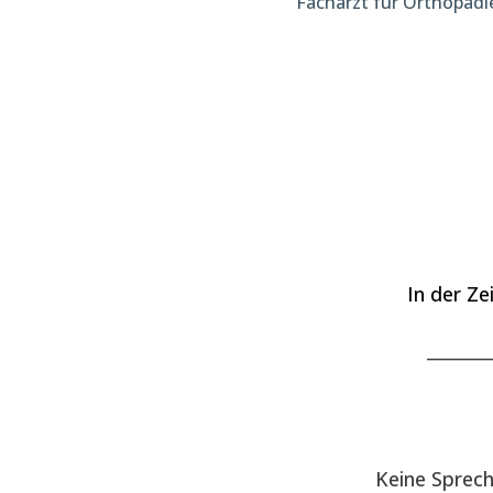
Facharzt für Orthopädi
In der Ze
_______
Keine Sprec