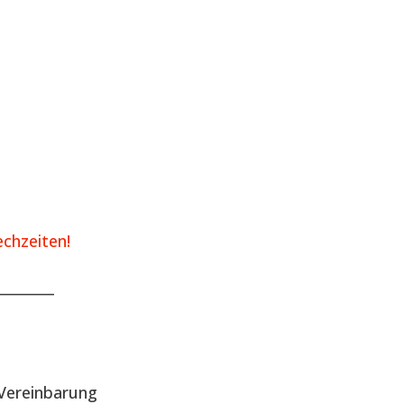
chzeiten!
________
Vereinbarung