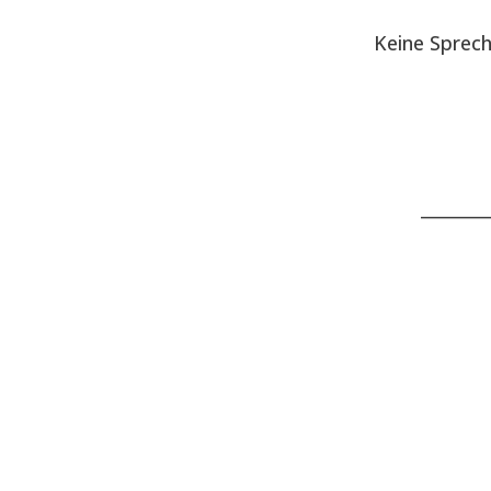
Keine Sprec
________