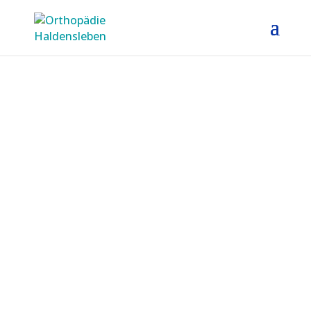
Orthopädische
Gemeinschafts­praxis
Dr. med. Gero Hoffmann und
Dr. med. Christoph Rimasch
KONTAKT