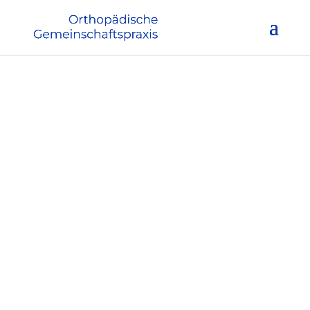
Orthopädische
Gemeinschafts­praxis
Dr. med. Gero Hoffmann und
Dr. med. Christoph Rimasch
KONTAKT