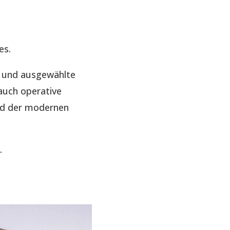
es.
e und ausgewählte
auch operative
nd der modernen
.