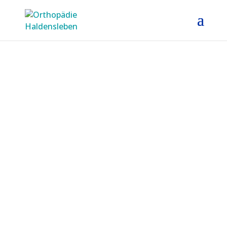
Orthopädische
Gemeinschafts­praxis
Dr. med. Gero Hoffmann und
Dr. med. Christoph Rimasch
KONTAKT