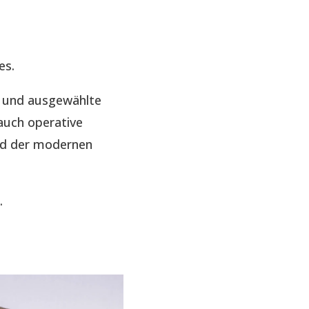
es.
e und ausgewählte
auch operative
nd der modernen
.