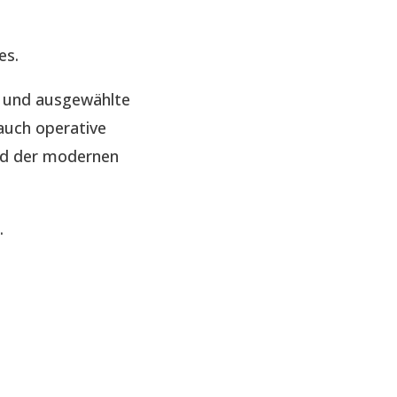
es.
e und ausgewählte
auch operative
nd der modernen
.