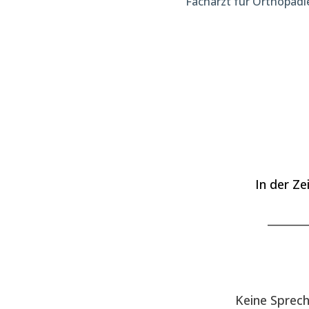
Facharzt für Orthopädi
In der Ze
_______
Keine Sprec