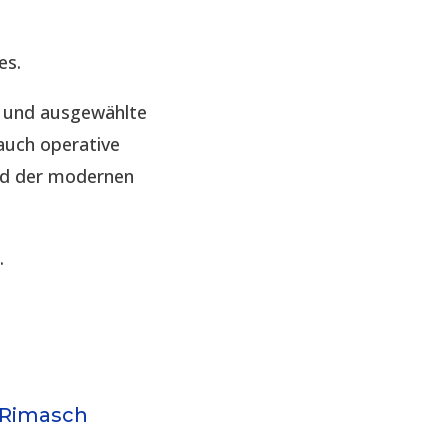
es.
e und ausgewählte
auch operative
nd der modernen
.
 Rimasch