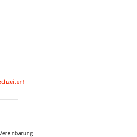
chzeiten!
________
Vereinbarung