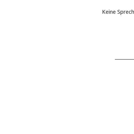
Keine Sprec
________