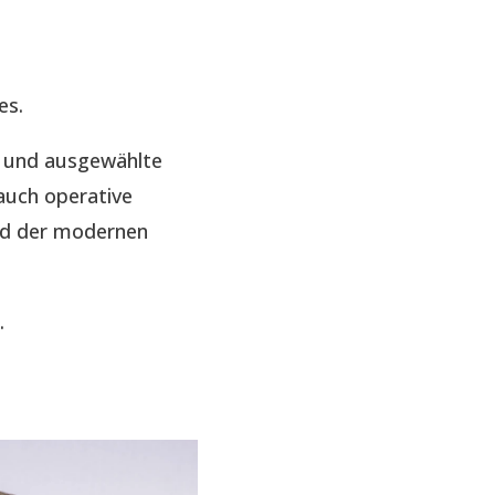
es.
e und ausgewählte
auch operative
nd der modernen
.