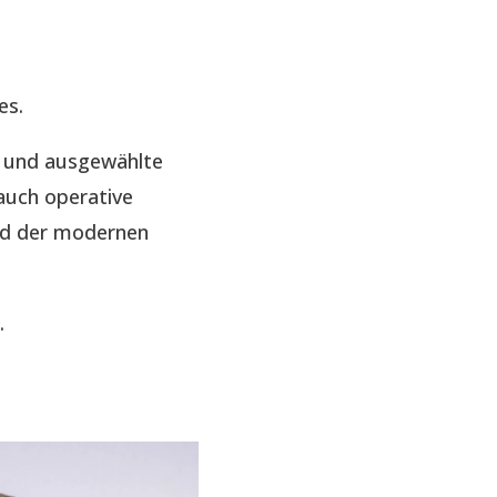
es.
e und ausgewählte
auch operative
nd der modernen
.