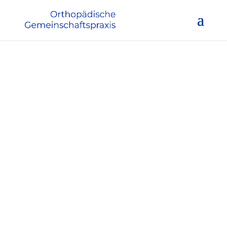
Orthopädische
Gemeinschafts­praxis
Dr. med. Gero Hoffmann und
Dr. med. Christoph Rimasch
KONTAKT