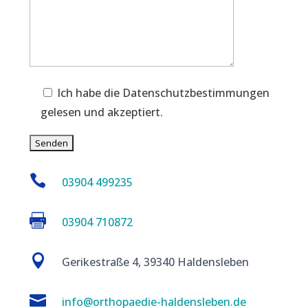
Ich habe die Datenschutzbestimmungen
gelesen und akzeptiert.

03904 499235

03904 710872

Gerikestraße 4, 39340 Haldensleben

info@orthopaedie-haldensleben.de