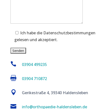
Ich habe die Datenschutzbestimmungen
gelesen und akzeptiert.

03904 499235

03904 710872

Gerikestraße 4, 39340 Haldensleben

info@orthopaedie-haldensleben.de