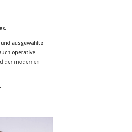
es.
e und ausgewählte
auch operative
nd der modernen
.