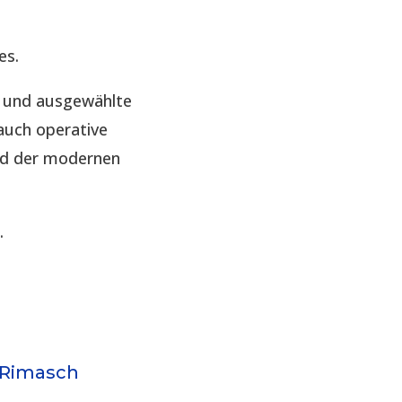
es.
e und ausgewählte
auch operative
nd der modernen
.
 Rimasch