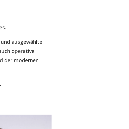
es.
e und ausgewählte
auch operative
nd der modernen
.