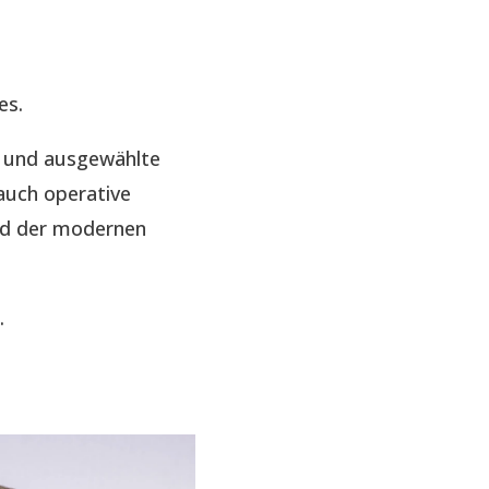
es.
e und ausgewählte
auch operative
nd der modernen
.