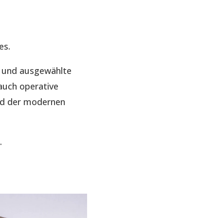
es.
e und ausgewählte
auch operative
nd der modernen
.