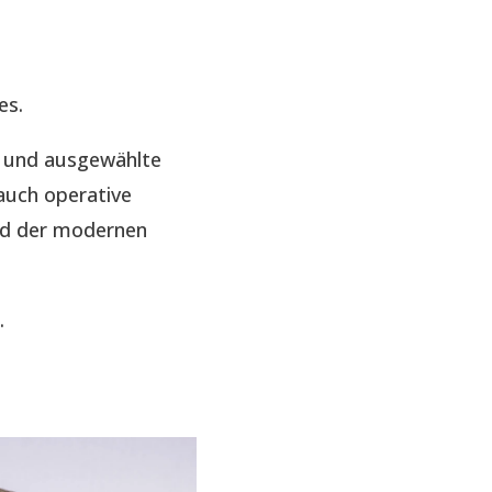
es.
e und ausgewählte
auch operative
nd der modernen
.