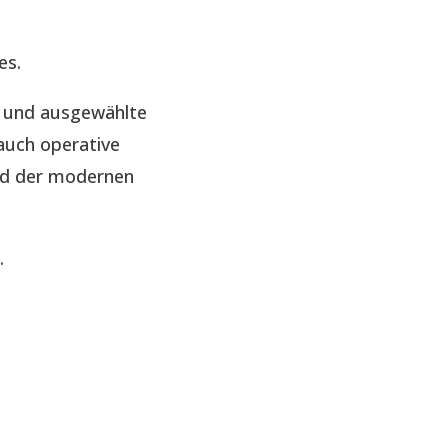
es.
e und ausgewählte
auch operative
nd der modernen
.